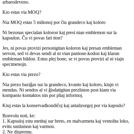
arbarodeveno.
Kio estas via MOQ?
Nia MOQ estas 5 milionoj por ĉiu grandeco kaj koloro
Ni bezonas specialan koloron kaj presi nian emblemon sur la
kapsulon. Ĉu vi povas fari tion?
Jes, ni povas provizi personigitan koloron kaj presan embleman
servon, sed vi devas sendi al ni vian pantone-kodon kaj klaran
embleman bildon. Estus plej bone, se vi povus provizi al ni viajn
specimenojn.
Kio estas via prezo?
Nia prezo baziĝas sur la grandeco, kvanto kaj koloro, kiujn vi
mendas. Ni sendos al vi ĝisdatigitan prezliston post kiam via
kompanio kontaktos nin por pliaj informoj.
Kiuj estas la konservadkondiĉoj kaj antaŭzorgoj por via kapsulo?
Bonvolu noti, ke:
1. Kapsuloj estu metitaj sur breto, en malvarmeta kaj ventolita loko,
evitu sunlumon kaj varmon.
2. Ne dispremu.