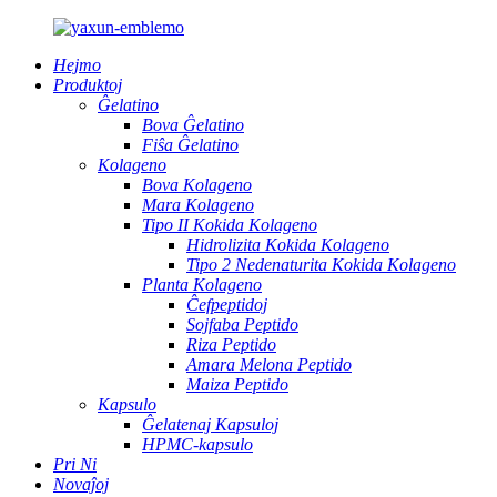
Hejmo
Produktoj
Ĝelatino
Bova Ĝelatino
Fiŝa Ĝelatino
Kolageno
Bova Kolageno
Mara Kolageno
Tipo II Kokida Kolageno
Hidrolizita Kokida Kolageno
Tipo 2 Nedenaturita Kokida Kolageno
Planta Kolageno
Ĉefpeptidoj
Sojfaba Peptido
Riza Peptido
Amara Melona Peptido
Maiza Peptido
Kapsulo
Ĝelatenaj Kapsuloj
HPMC-kapsulo
Pri Ni
Novaĵoj