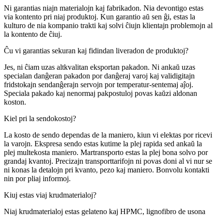
Ni garantias niajn materialojn kaj fabrikadon. Nia devontigo estas
via kontento pri niaj produktoj. Kun garantio aŭ sen ĝi, estas la
kulturo de nia kompanio trakti kaj solvi ĉiujn klientajn problemojn al
la kontento de ĉiuj.
Ĉu vi garantias sekuran kaj fidindan liveradon de produktoj?
Jes, ni ĉiam uzas altkvalitan eksportan pakadon. Ni ankaŭ uzas
specialan danĝeran pakadon por danĝeraj varoj kaj validigitajn
fridstokajn sendanĝerajn servojn por temperatur-sentemaj aĵoj.
Speciala pakado kaj nenormaj pakpostuloj povas kaŭzi aldonan
koston.
Kiel pri la sendokostoj?
La kosto de sendo dependas de la maniero, kiun vi elektas por ricevi
la varojn. Ekspresa sendo estas kutime la plej rapida sed ankaŭ la
plej multekosta maniero. Martransporto estas la plej bona solvo por
grandaj kvantoj. Precizajn transporttarifojn ni povas doni al vi nur se
ni konas la detalojn pri kvanto, pezo kaj maniero. Bonvolu kontakti
nin por pliaj informoj.
Kiuj estas viaj krudmaterialoj?
Niaj krudmaterialoj estas gelateno kaj HPMC, lignofibro de usona