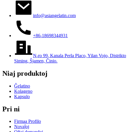
info@asiangelatin.com
+86-18698344931
N-ro 99, Kanala Perla Placo, Yilan Vojo, Distrikto
Siming, Ŝjamen, Ĉinio.
Niaj produktoj
Ĝelatino
Kolageno
Kapsulo
Pri ni
Firmaa Profilo
Novaĵoj
Oftaj demandoj