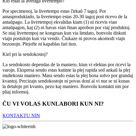
Kio estas la averaĝa livertempo?
Por specimenoj, la livertempo estas ĉirkaŭ 7 tagoj. Por
amasproduktado, la livertempo estas 20-30 tagoj post ricevo de la
antaŭpago. La livertempoj ekvalidas kiam (1) ni ricevis vian
antaŭpagon, kaj (2) ni havas vian finan aprobon por viaj produktoj.
Se niaj livertempoj ne kongruas kun via limdato, bonvolu diskuti
viajn postulojn kun via vendo. Ĉiukaze ni provos akomodi viajn
bezonojn. Plejofte ni kapablas fari tion.
Kiel pri la sendokostoj?
La sendokosto dependas de la maniero, kiun vi elektas por ricevi la
varojn. Ekspresa sendo estas kutime la plej rapida sed ankaŭ la plej
multekosta maniero. Mara sendo estas la plej bona solvo por grandaj
kvantoj. Precizajn sendokostojn ni povas doni al vi nur se ni konas
la detalojn pri kvanto, pezo kaj maniero. Bonvolu kontakti nin por
pliaj informoj.
ĈU VI VOLAS KUNLABORI KUN NI?
KONTAKTU NIN