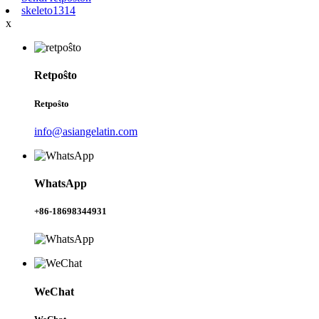
skeleto1314
x
Retpoŝto
Retpoŝto
info@asiangelatin.com
WhatsApp
+86-18698344931
WeChat