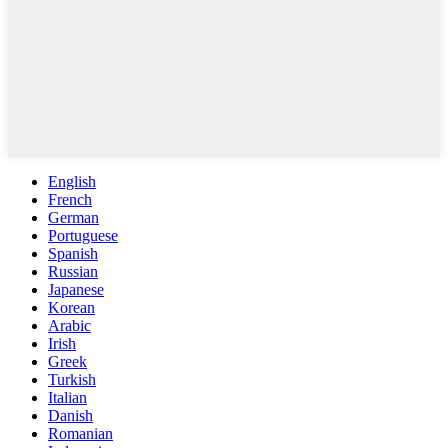
English
French
German
Portuguese
Spanish
Russian
Japanese
Korean
Arabic
Irish
Greek
Turkish
Italian
Danish
Romanian