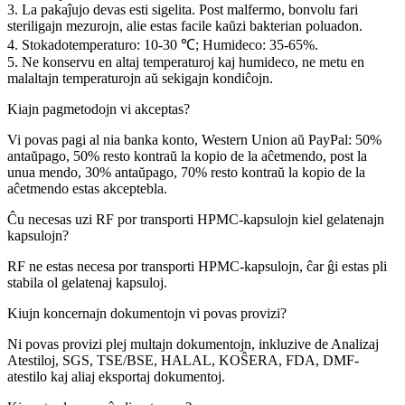
3. La pakaĵujo devas esti sigelita. Post malfermo, bonvolu fari
steriligajn mezurojn, alie estas facile kaŭzi bakterian poluadon.
4. Stokadotemperaturo: 10-30 ℃; Humideco: 35-65%.
5. Ne konservu en altaj temperaturoj kaj humideco, ne metu en
malaltajn temperaturojn aŭ sekigajn kondiĉojn.
Kiajn pagmetodojn vi akceptas?
Vi povas pagi al nia banka konto, Western Union aŭ PayPal: 50%
antaŭpago, 50% resto kontraŭ la kopio de la aĉetmendo, post la
unua mendo, 30% antaŭpago, 70% resto kontraŭ la kopio de la
aĉetmendo estas akceptebla.
Ĉu necesas uzi RF por transporti HPMC-kapsulojn kiel gelatenajn
kapsulojn?
RF ne estas necesa por transporti HPMC-kapsulojn, ĉar ĝi estas pli
stabila ol gelatenaj kapsuloj.
Kiujn koncernajn dokumentojn vi povas provizi?
Ni povas provizi plej multajn dokumentojn, inkluzive de Analizaj
Atestiloj, SGS, TSE/BSE, HALAL, KOŜERA, FDA, DMF-
atestilo kaj aliaj eksportaj dokumentoj.