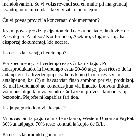
mendokvanton. Se vi volas revendi sed en multe pli malgrandaj
kvantoj, ni rekomendas, ke vi vizitu nian retejon.
Ĉu vi povas provizi la koncernan dokumentaron?
Jes, ni povas provizi plejparton de la dokumentado, inkluzive de
Atestiloj pri Analizo / Konformeco; Asekuro; Origino, kaj aliaj
eksportaj dokumentoj, kie necese.
Kio estas la averaĝa livertempo?
Por specimenoj, la livertempo estas ĉirkaŭ 7 tagoj. Por
amasproduktado, la livertempo estas 20-30 tagoj post ricevo de la
antaŭpago. La livertempoj ekvalidas kiam (1) ni ricevis vian
antaŭpagon, kaj (2) ni havas vian finan aprobon por viaj produktoj.
Se niaj livertempoj ne kongruas kun via limdato, bonvolu diskuti
viajn postulojn kun via vendo. Ĉiukaze ni provos akomodi viajn
bezonojn. Plejofte ni kapablas fari tion.
Kiajn pagmetodojn vi akceptas?
Vi povas fari la pagon al nia bankkonto, Western Union aŭ PayPal:
30% antaŭpago, 70% resto kontraŭ la kopio de B/L.
Kio estas la produkta garantio?