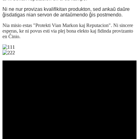
Ni ne nur provizas kvalifikitan produkton, sed ankaŭ daŭre
ĝisdatigas nian servon de antaŭmendo ĝis postmendo.
Nia misio estas "Protekti Vian Markon kaj Reputacion". Ni sincere
esperas, ke ni povus esti via plej bona elekto kaj fidinda provizanto
en Ĉinio.