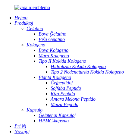
Hejmo
Produktoj
Ĝelatino
Bova Ĝelatino
Fiŝa Ĝelatino
Kolageno
Bova Kolageno
Mara Kolageno
Tipo II Kokida Kolageno
Hidrolizita Kokida Kolageno
Tipo 2 Nedenaturita Kokida Kolageno
Planta Kolageno
Ĉefpeptidoj
Sojfaba Peptido
Riza Peptido
Amara Melona Peptido
Maiza Peptido
Kapsulo
Ĝelatenaj Kapsuloj
HPMC-kapsulo
Pri Ni
Novaĵoj