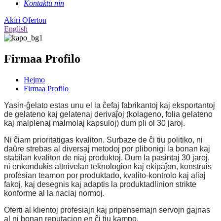
Kontaktu nin
Akiri Oferton
English
Firmaa Profilo
Hejmo
Firmaa Profilo
Yasin-ĝelato estas unu el la ĉefaj fabrikantoj kaj eksportantoj
de gelateno kaj gelatenaj derivaĵoj (kolageno, folia gelateno
kaj malplenaj malmolaj kapsuloj) dum pli ol 30 jaroj.
Ni ĉiam prioritatigas kvaliton. Surbaze de ĉi tiu politiko, ni
daŭre strebas al diversaj metodoj por plibonigi la bonan kaj
stabilan kvaliton de niaj produktoj. Dum la pasintaj 30 jaroj,
ni enkondukis altnivelan teknologion kaj ekipaĵon, konstruis
profesian teamon por produktado, kvalito-kontrolo kaj aliaj
fakoj, kaj desegnis kaj adaptis la produktadlinion strikte
konforme al la naciaj normoj.
Oferti al klientoj profesiajn kaj pripensemajn servojn gajnas
al ni bonan reputacion en ĉi tiu kampo.