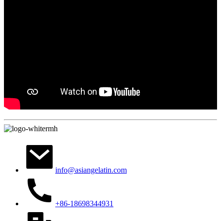
info@asiangelatin.com
+86-18698344931