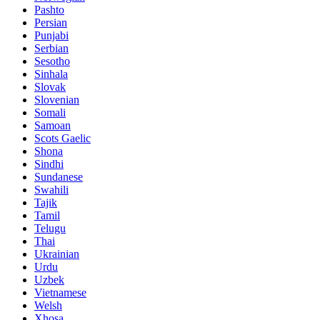
Pashto
Persian
Punjabi
Serbian
Sesotho
Sinhala
Slovak
Slovenian
Somali
Samoan
Scots Gaelic
Shona
Sindhi
Sundanese
Swahili
Tajik
Tamil
Telugu
Thai
Ukrainian
Urdu
Uzbek
Vietnamese
Welsh
Xhosa